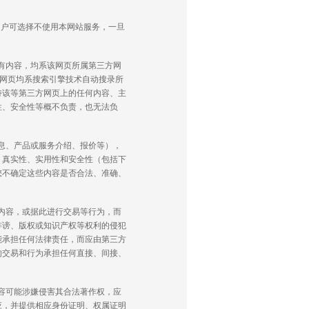
用户可选择不使用本网站服务，一旦
有内容，均系该网页所属第三方网
方网页均系搜索引擎技术自动搜录所
持该等第三方网页上的任何内容、主
性、安全性等概不负责，也无法负
息、产品或服务介绍、报价等），
、真实性、实用性和安全性（包括下
您不确定这些内容是否合法、准确、
内容，或据此进行交易等行为，而
诽谤、版权或知识产权等权利的侵犯
能承担任何法律责任，而应由第三方
的交易和行为承担任何直接、间接、
容可能涉嫌侵害其合法著作权，应
应，并提供相应身份证明、权属证明