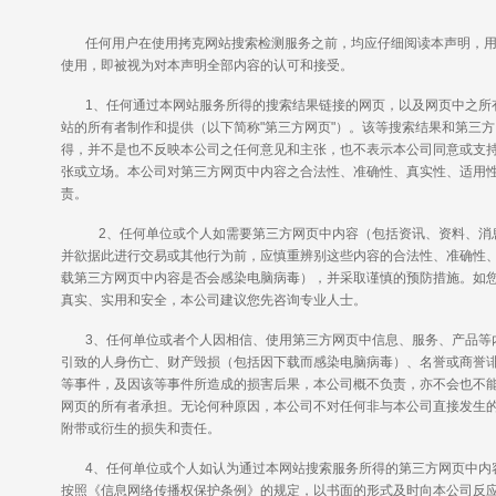
任何用户在使用拷克网站搜索检测服务之前，均应仔细阅读本声明，
使用，即被视为对本声明全部内容的认可和接受。
1、任何通过本网站服务所得的搜索结果链接的网页，以及网页中之所
站的所有者制作和提供（以下简称"第三方网页"）。该等搜索结果和第三
得，并不是也不反映本公司之任何意见和主张，也不表示本公司同意或支
张或立场。本公司对第三方网页中内容之合法性、准确性、真实性、适用
责。
2、任何单位或个人如需要第三方网页中内容（包括资讯、资料、消
并欲据此进行交易或其他行为前，应慎重辨别这些内容的合法性、准确性
载第三方网页中内容是否会感染电脑病毒），并采取谨慎的预防措施。如
真实、实用和安全，本公司建议您先咨询专业人士。
3、任何单位或者个人因相信、使用第三方网页中信息、服务、产品等
引致的人身伤亡、财产毁损（包括因下载而感染电脑病毒）、名誉或商誉
等事件，及因该等事件所造成的损害后果，本公司概不负责，亦不会也不
网页的所有者承担。无论何种原因，本公司不对任何非与本公司直接发生
附带或衍生的损失和责任。
4、任何单位或个人如认为通过本网站搜索服务所得的第三方网页中内
按照《信息网络传播权保护条例》的规定，以书面的形式及时向本公司反